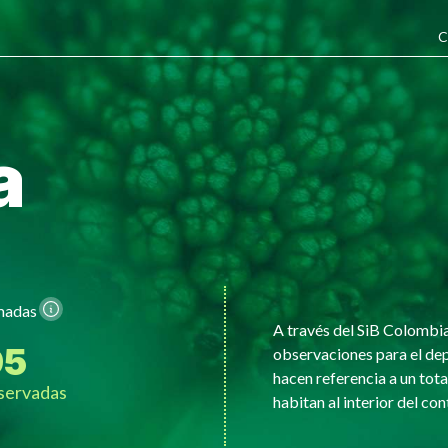
C
a
imadas
A través del SiB Colombi
95
observaciones para el de
hacen referencia a un tota
servadas
habitan al interior del con