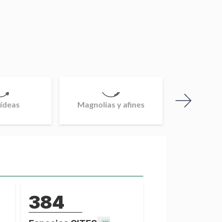
ídeas
Magnolias y afines
Pal
384