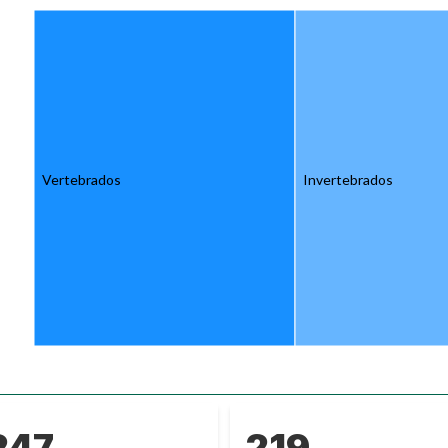
Vertebrados
Invertebrados
247
219