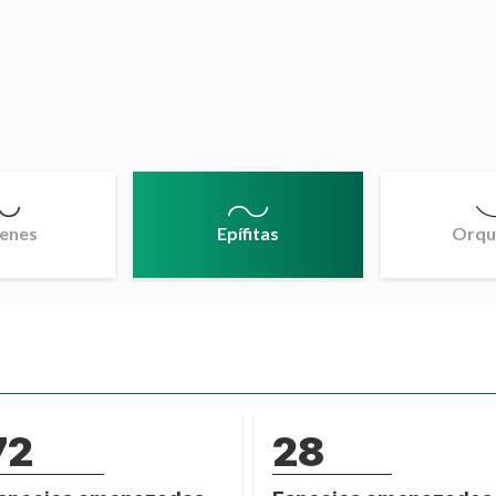
enes
Epífitas
Orqu
72
28