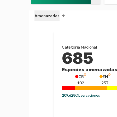
Amenazadas
Categoría
Nacional
685
Especies amenazada
CR
EN
102
257
209.628
Observaciones