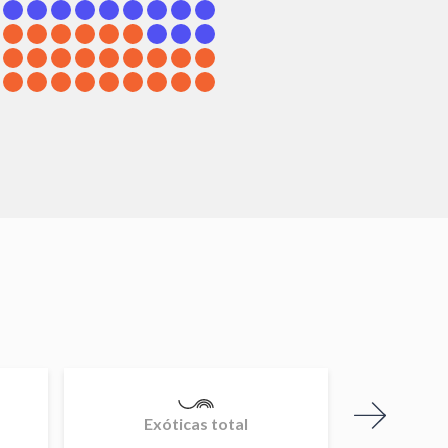
Exóticas total
Mi