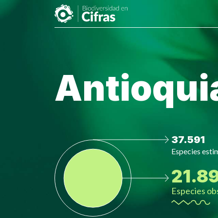
Antioqui
37.591
Especies est
21.8
Especies ob