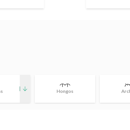
as
Hongos
Arc