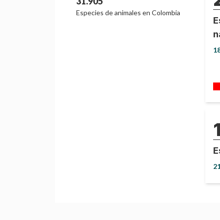
31.905
Especies de
animales
en
Colombia
E
n
1
E
2