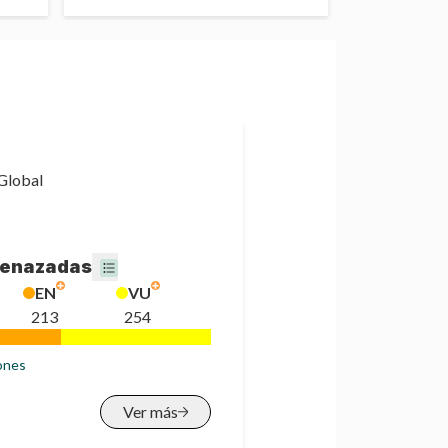
Global
menazadas
EN
VU
213
254
ones
Ver más