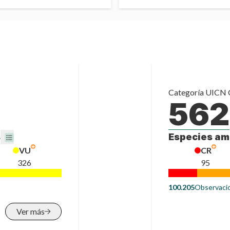
Categoría
UICN 
562
s
Especies a
VU
CR
326
95
100.205
Observaci
Ver más