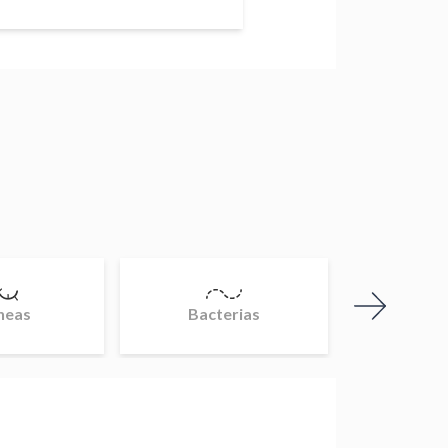
heas
Bacterias
Crom