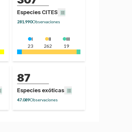
Especies CITES
281.990
Observaciones
I
II
III
23
262
19
87
Especies exóticas
47.089
Observaciones