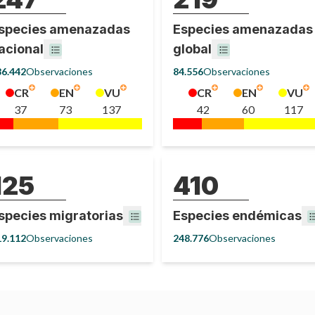
species amenazadas
Especies amenazadas
acional
global
86.442
Observaciones
84.556
Observaciones
CR
EN
VU
CR
EN
VU
37
73
137
42
60
117
125
410
species migratorias
Especies endémicas
19.112
Observaciones
248.776
Observaciones