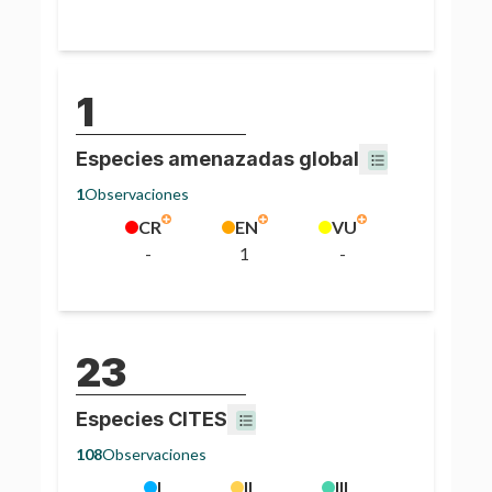
1
Especies amenazadas global
1
Observaciones
CR
EN
VU
-
1
-
23
Especies CITES
108
Observaciones
I
II
III