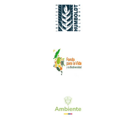
Puerto
3,972
Santander
especies
Ver más
Tarapacá
2,900
especies
Ver más