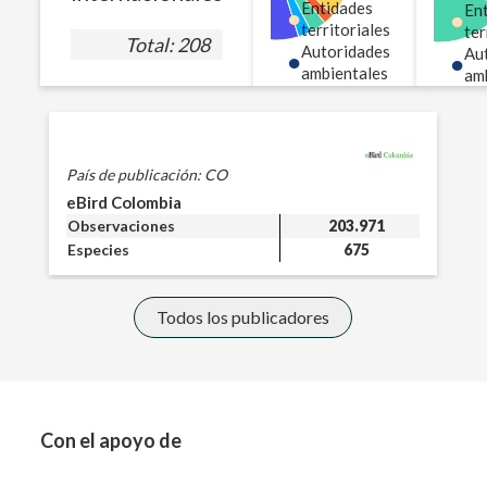
Entidades
En
●
●
Ver
territoriales
ter
más
Total:
208
Autoridades
Au
●
●
ambientales
am
Puerto
Alegría
107
especies
Ver
más
País de publicación:
CO
Pa
eBird Colombia
P
Observaciones
203.971
O
Puerto
Especies
675
E
Arica
840
especies
Ver
más
Todos los publicadores
Puerto
Nariño
2,667
especies
Ver
más
Con el apoyo de