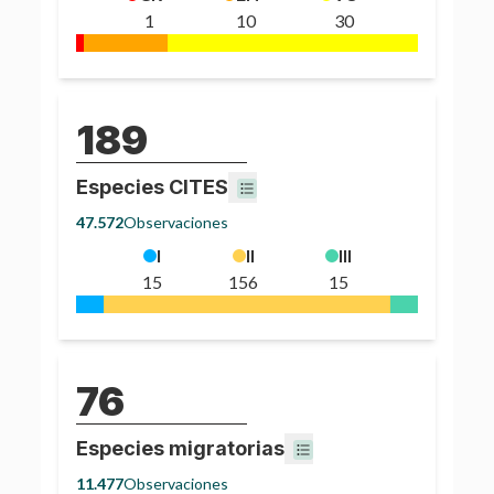
1
10
30
189
Especies CITES
47.572
Observaciones
I
II
III
15
156
15
76
Especies migratorias
11.477
Observaciones