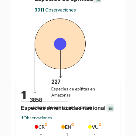
3011
Observaciones
227
Especies de
epífitas
en
1
Amazonas
3858
Especies de
epífitas
en
Colombia
Especies amenazadas nacional
1
Observaciones
CR
EN
VU
-
1
-