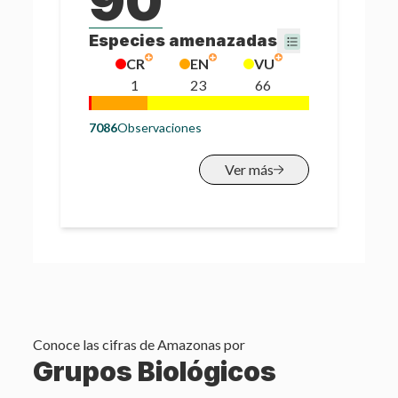
90
Especies amenazadas
CR
EN
VU
1
23
66
7086
Observaciones
Ver más
Conoce las cifras de
Amazonas
por
Grupos Biológicos