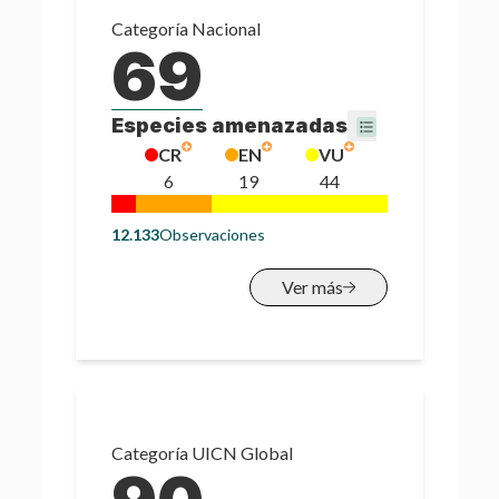
Categoría
Nacional
69
Especies amenazadas
CR
EN
VU
6
19
44
12.133
Observaciones
Ver más
Categoría
UICN Global