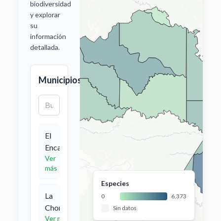
biodiversidad
24.5
% del total
y explorar
su
Registros
269,048
información
59.4
% del total
detallada.
Municipios
El
Encanto
1,869
especies
Ver
más
Especies
La
0
6,373
2,634
Chorrera
Sin datos
especies
Ver más